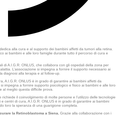
ica alla cura e al supporto dei bambini affetti da tumori alla retina.
o ai bambini e alle loro famiglie durante tutto il percorso di cura e
ipali di A.I.G.R. ONLUS, che collabora con gli ospedali della zona per
malattia. L’associazione si impegna a fornire il supporto necessario ai
la diagnosi alla terapia e al follow-up.
cura, A.I.G.R. ONLUS è in grado di garantire ai bambini affetti da
si impegna a fornire supporto psicologico e fisico ai bambini e alle loro
e al meglio questa difficile prova.
richiede il coinvolgimento di molte persone e l’utilizzo delle tecnologie
ti e centri di cura, A.I.G.R. ONLUS è in grado di garantire ai bambini
endo loro la speranza di una guarigione completa.
curare la Retinoblastoma a Siena.
Grazie alla collaborazione con i