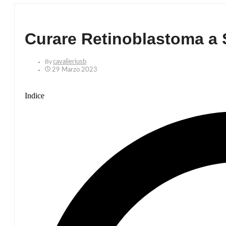
Curare Retinoblastoma a 
By
Cavalieriusb
29 Marzo 2023
Indice