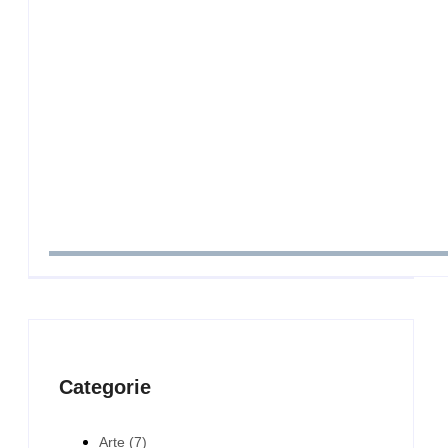
Valutazione del rischio da fulminazione a Pavia: 
By
Cavalieriusb
-
21 Luglio 2026
Guida ai trasporti funebri nazionali e internazio
By
Cavalieriusb
-
21 Luglio 2026
Categorie
Arte
(7)